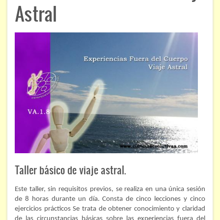
ÁREAS DE CONOCIMIENTO
Astral
Bioenergía
Chamanismo
Flores de Bach
Hipnosis
Los cristales de cuarzo
Radiestesia
Runas
Taller básico de viaje astral.
Tarot
Este taller, sin requisitos previos, se realiza en una única sesión
Viaje astral
de 8 horas durante un día. Consta de cinco lecciones y cinco
ejercicios prácticos Se trata de obtener conocimiento y claridad
EVENTOS
de las circunstancias básicas sobre las experiencias fuera del