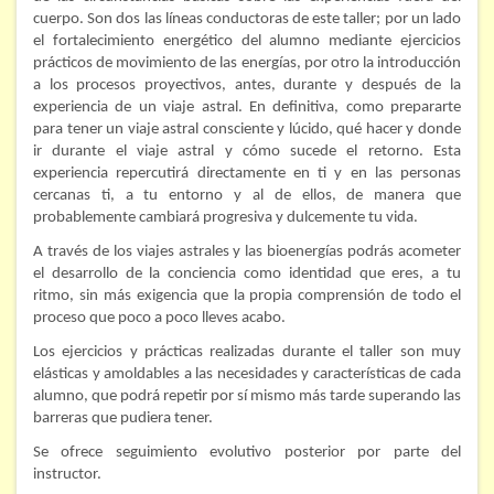
cuerpo. Son dos las líneas conductoras de este taller; por un lado
FORMACIÓN
el fortalecimiento energético del alumno mediante ejercicios
prácticos de movimiento de las energías, por otro la introducción
a los procesos proyectivos, antes, durante y después de la
Viaje Astral, Evolución de la conciencia
experiencia de un viaje astral. En definitiva, como prepararte
para tener un viaje astral consciente y lúcido, qué hacer y donde
Bioenergía Cuántica Evolutiva
ir durante el viaje astral y cómo sucede el retorno. Esta
Limpieza de las energías - - Próximamente TALLER
experiencia repercutirá directamente en ti y en las personas
PRÁCTICO
cercanas ti, a tu entorno y al de ellos, de manera que
probablemente cambiará progresiva y dulcemente tu vida.
NOTICIAS Y ENTREVISTAS
A través de los viajes astrales y las bioenergías podrás acometer
el desarrollo de la conciencia como identidad que eres, a tu
TERAPIAS
ritmo, sin más exigencia que la propia comprensión de todo el
proceso que poco a poco lleves acabo.
Aura y energías. Limpieza
Los ejercicios y prácticas realizadas durante el taller son muy
elásticas y amoldables a las necesidades y características de cada
Sincroinducción. Entrenamiento mental
alumno, que podrá repetir por sí mismo más tarde superando las
barreras que pudiera tener.
Hipnosis clínica
Se ofrece seguimiento evolutivo posterior por parte del
Hipnosis proyectiva
instructor.