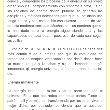
conoce y comprende los procesos de la energía en su propio
organismo y su comportamiento con respecto a otros. Es en
FORMACIÓN
las regiones de oriente donde primero se generan las
disciplinas y métodos necesarios para que, su cotidiano uso
tenga hueco y sea compatible con nuestra manera de vivir
Viaje Astral, Evolución de la conciencia
en esta moderna sociedad. Muchos son los nombres que se
le han dado pero la energía sigue siendo una y las
Bioenergía Cuántica Evolutiva
capacidades de cada cual… pues eso, de cada cual según
Limpieza de las energías - - Próximamente TALLER
las cultive.
PRÁCTICO
El estudio de la ENERGÍA DE PUNTO CERO es cada vez
NOTICIAS Y ENTREVISTAS
más común y de él emana eso que la comunidad de
terapeutas de terapias vibracionales nos decía desde hace
TERAPIAS
ya mucho tiempo y llamaban y siguen llamando energía
inmanente, qi, energía universal, la fuente, prana, kundalini,
etc…
Aura y energías. Limpieza
Energía inmanente
Sincroinducción. Entrenamiento mental
La energía inmanente existe y forma parte de todo el
Hipnosis clínica
universo. Es la que nos rodea por todas partes. Tiene un
patrón sutil y permite ser transformada por los seres vivos o
mejor dicho, por cualquier conciencia que la absorba,
Hipnosis proyectiva