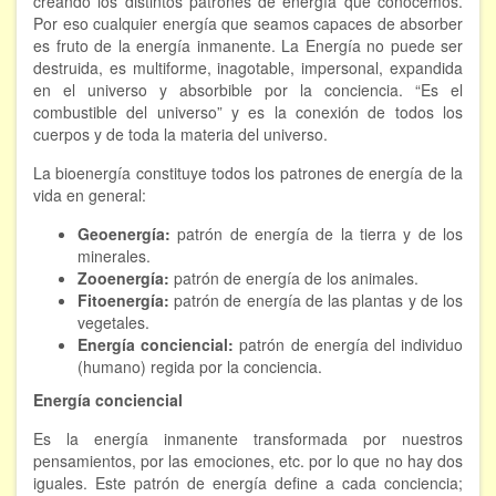
creando los distintos patrones de energía que conocemos.
Por eso cualquier energía que seamos capaces de absorber
Hipnosis regresiva
es fruto de la energía inmanente. La Energía no puede ser
destruida, es multiforme, inagotable, impersonal, expandida
Bioenergía. Sanación energética
en el universo y absorbible por la conciencia. “Es el
combustible del universo” y es la conexión de todos los
Relajación y autoprotección
cuerpos y de toda la materia del universo.
DESCARGAS
La bioenergía constituye todos los patrones de energía de la
vida en general:
Geoenergía:
patrón de energía de la tierra y de los
minerales.
Zooenergía:
patrón de energía de los animales.
Fitoenergía:
patrón de energía de las plantas y de los
vegetales.
Energía conciencial:
patrón de energía del individuo
(humano) regida por la conciencia.
Energía conciencial
Es la energía inmanente transformada por nuestros
pensamientos, por las emociones, etc. por lo que no hay dos
iguales. Este patrón de energía define a cada conciencia;