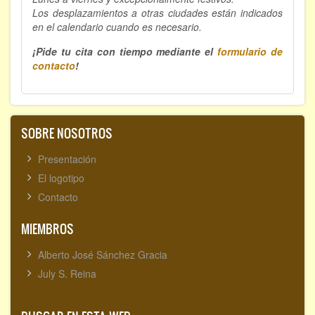
Los desplazamientos a otras ciudades están indicados
en el calendario cuando es necesario.
¡Pide tu cita con tiempo mediante el
formulario de
contacto
!
SOBRE NOSOTROS
Presentación
El logotipo
Contacto
MIEMBROS
Alberto José Sánchez Gracia
July S. Reina