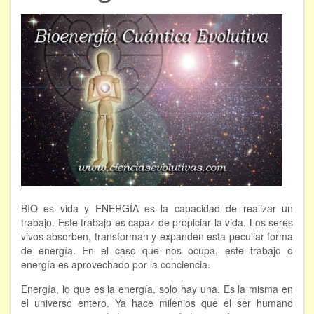
ÁREAS DE CONOCIMIENTO
Bioenergía
Chamanismo
Flores de Bach
Hipnosis
Los cristales de cuarzo
Radiestesia
BIO es vida y ENERGÍA es la capacidad de realizar un
Runas
trabajo. Este trabajo es capaz de propiciar la vida. Los seres
vivos absorben, transforman y expanden esta peculiar forma
Tarot
de energía. En el caso que nos ocupa, este trabajo o
energía es aprovechado por la conciencia.
Viaje astral
Energía, lo que es la energía, solo hay una. Es la misma en
el universo entero. Ya hace milenios que el ser humano
EVENTOS