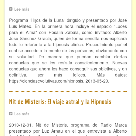
Lee más
sobre
FORMACIÓN
Luces
Programa "Hijos de la Luna" dirigido y presentado por José
para
Viaje Astral, Evolución de la conciencia
el
Luis Mateo. En la primera hora incluye el espacio "Luces
alma.
para el Alma" con Rosalía Zabala, como invitado: Alberto
Hipnosis
José Sánchez Gracia, quien de forma sencilla nos explicará
Bioenergía Cuántica Evolutiva
clínica.
todo lo referente a la hipnosis clínica. Procedimiento por el
Limpieza de las energías - - Próximamente TALLER
cual se accede a la mente de las personas, obviamente con
PRÁCTICO
su voluntad. De manera que puedan cambiar ciertas
conductas que se les resistía conscientemente. Nuevas
NOTICIAS Y ENTREVISTAS
conductas que ahora les hace conseguir sus objetivos, y en
definitiva, ser más felices. Más datos:
TERAPIAS
https://cienciasevolutivas.com/hipnosis. 2013-05-29.
Aura y energías. Limpieza
Nit de Misteris: El viaje astral y la Hipnosis
Sincroinducción. Entrenamiento mental
Lee más
sobre
Hipnosis clínica
Nit
2013-12-01. Nit de Misteris, programa de Radio Marca
de
Hipnosis proyectiva
Misteris:
presentado por Luz Arnau en el que entrevista a Alberto
El