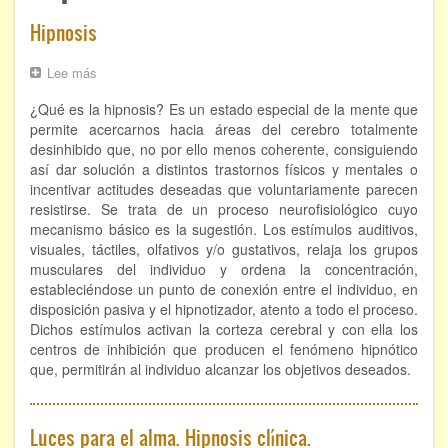
ÁREAS DE CONOCIMIENTO
Hipnosis
Bioenergía
Lee más
sobre
Hipnosis
Chamanismo
¿Qué es la hipnosis? Es un estado especial de la mente que
permite acercarnos hacia áreas del cerebro totalmente
Flores de Bach
desinhibido que, no por ello menos coherente, consiguiendo
así dar solución a distintos trastornos físicos y mentales o
Hipnosis
incentivar actitudes deseadas que voluntariamente parecen
resistirse. Se trata de un proceso neurofisiológico cuyo
Los cristales de cuarzo
mecanismo básico es la sugestión. Los estímulos auditivos,
visuales, táctiles, olfativos y/o gustativos, relaja los grupos
musculares del individuo y ordena la concentración,
Radiestesia
estableciéndose un punto de conexión entre el individuo, en
disposición pasiva y el hipnotizador, atento a todo el proceso.
Runas
Dichos estímulos activan la corteza cerebral y con ella los
centros de inhibición que producen el fenómeno hipnótico
Tarot
que, permitirán al individuo alcanzar los objetivos deseados.
Viaje astral
Luces para el alma. Hipnosis clínica.
EVENTOS