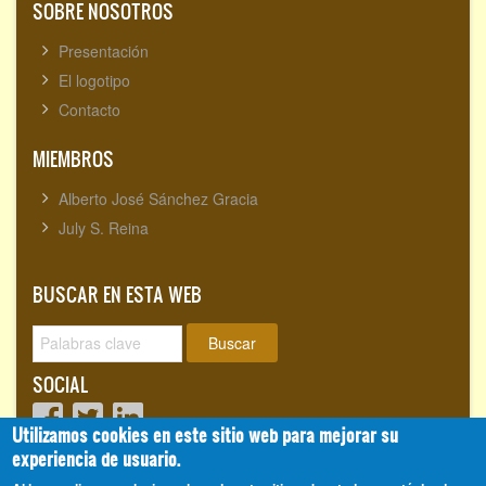
SOBRE NOSOTROS
Presentación
El logotipo
Contacto
MIEMBROS
Alberto José Sánchez Gracia
July S. Reina
BUSCAR EN ESTA WEB
Buscar
SOCIAL
Utilizamos cookies en este sitio web para mejorar su
experiencia de usuario.
Visitantes totales:
1720153