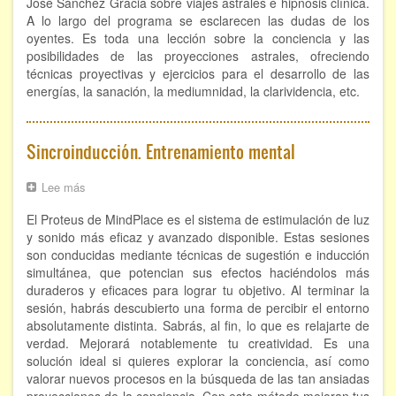
José Sánchez Gracia sobre viajes astrales e hipnosis clínica.
viaje
A lo largo del programa se esclarecen las dudas de los
Hipnosis regresiva
astral
oyentes. Es toda una lección sobre la conciencia y las
y
posibilidades de las proyecciones astrales, ofreciendo
Bioenergía. Sanación energética
la
técnicas proyectivas y ejercicios para el desarrollo de las
Hipnosis
energías, la sanación, la mediumnidad, la clarividencia, etc.
Relajación y autoprotección
DESCARGAS
Sincroinducción. Entrenamiento mental
Lee más
sobre
Sincroinducción.
El Proteus de MindPlace es el sistema de estimulación de luz
Entrenamiento
mental
y sonido más eficaz y avanzado disponible. Estas sesiones
son conducidas mediante técnicas de sugestión e inducción
simultánea, que potencian sus efectos haciéndolos más
duraderos y eficaces para lograr tu objetivo. Al terminar la
sesión, habrás descubierto una forma de percibir el entorno
absolutamente distinta. Sabrás, al fin, lo que es relajarte de
verdad. Mejorará notablemente tu creatividad. Es una
solución ideal si quieres explorar la conciencia, así como
valorar nuevos procesos en la búsqueda de las tan ansiadas