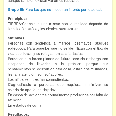
aunque también existen variantes tubulares.
Hipnosis regresiva
Grupo III:
Para los que no muestran interés por lo actual.
Bioenergía. Sanación energética
Principios:
TIERRA:Conecta a uno mismo con la realidad dejando de
Relajación y autoprotección
lado las fantasías y los ideales para actuar.
Síntomas:
DESCARGAS
Personas con tendencia a mareos, desmayos, ataques
epilépticos. Para aquellos que no se identifican con el tipo de
vida que llevan y se refugian en sus fantasías.
Personas que hacen planes de futuro pero sin embargo son
incapaces de llevarlos a la práctica, porque sus
pensamientos se ocupan de otra cosa, están ensimismados,
les falta atención, son soñadores.
Los niños se muestran somnolientos.
Diagnosticado a personas que requieran minimizar su
estado de apatía, de dejadez.
En casos de accidentes normalmente producidos por falta de
atención.
En estados de coma.
Resultados: