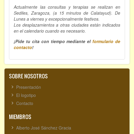
Actualmente las consultas y terapias se realizan en
Sediles, Zaragoza, (a 15 minutos de Calatayud). De
Lunes a viernes y excepcionalmente festivos.
Los desplazamientos a otras ciudades están indicados
en el calendario cuando es necesario.
¡Pide tu cita con tiempo mediante el
formulario de
contacto
!
SOBRE NOSOTROS
Presentación
El logotipo
Contacto
MIEMBROS
Alberto José Sánchez Gracia