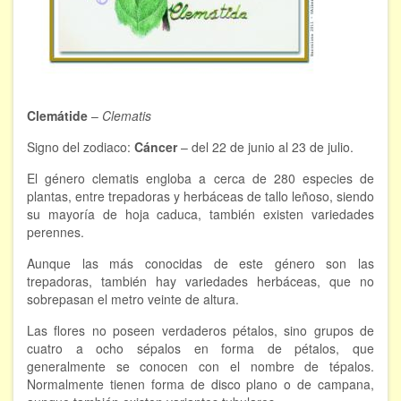
FORMACIÓN
Viaje Astral, Evolución de la conciencia
Bioenergía Cuántica Evolutiva
Clemátide
–
Clematis
Limpieza de las energías - - Próximamente TALLER
Signo del zodiaco:
Cáncer
– del 22 de junio al 23 de julio.
PRÁCTICO
El género clematis engloba a cerca de 280 especies de
NOTICIAS Y ENTREVISTAS
plantas, entre trepadoras y herbáceas de tallo leñoso, siendo
su mayoría de hoja caduca, también existen variedades
TERAPIAS
perennes.
Aunque las más conocidas de este género son las
Aura y energías. Limpieza
trepadoras, también hay variedades herbáceas, que no
sobrepasan el metro veinte de altura.
Sincroinducción. Entrenamiento mental
Las flores no poseen verdaderos pétalos, sino grupos de
Hipnosis clínica
cuatro a ocho sépalos en forma de pétalos, que
generalmente se conocen con el nombre de tépalos.
Normalmente tienen forma de disco plano o de campana,
Hipnosis proyectiva