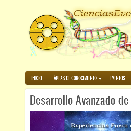
Pasar
al
contenido
principal
Navegación
INICIO
ÁREAS DE CONOCIMIENTO
EVENTOS
principal
Desarrollo Avanzado de 