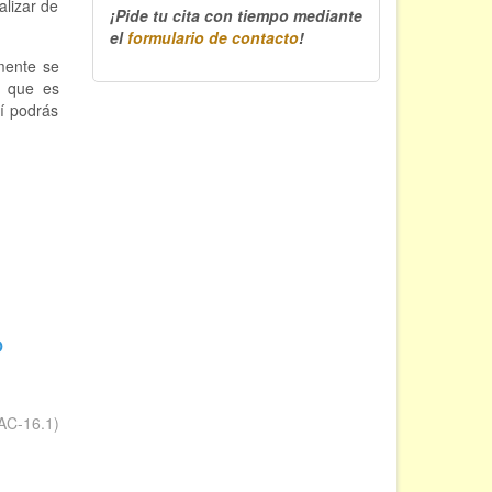
alizar de
¡Pide tu cita con tiempo mediante
el
formulario de contacto
!
mente se
, que es
sí podrás
O
AC-16.1)