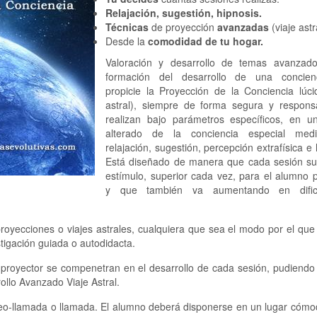
Relajación, sugestión, hipnosis.
Técnicas
de proyección
avanzadas
(viaje astr
Desde la
comodidad de tu hogar.
Valoración y desarrollo de temas avanzad
formación del desarrollo de una concien
propicie la Proyección de la Conciencia lúci
astral), siempre de forma segura y respons
realizan bajo parámetros específicos, en u
alterado de la conciencia especial medi
relajación, sugestión, percepción extrafísica e 
Está diseñado de manera que cada sesión s
estímulo, superior cada vez, para el alumno 
y que también va aumentando en dific
royecciones o viajes astrales, cualquiera que sea el modo por el que 
stigación guiada o autodidacta.
te proyector se compenetran en el desarrollo de cada sesión, pudiendo 
ollo Avanzado Viaje Astral.
ideo-llamada o llamada. El alumno deberá disponerse en un lugar cóm