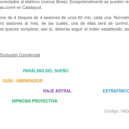
s conectados al teléfono (manos libres). Excepcionalmente se pueden re
vas.com® en Calatayud.
mpone de 4 bloques de 4 sesiones de unos 60 min. cada una. Normal
tro sesiones al mes, de las cuales, una de ellas será de control
s quieres completar, eso sí, deberás seguir el orden establecido, a
 Evolución Conciencial
 .
PARÁLISIS DEL SUEÑO
GUÍA / AMPARADOR
.
VIAJE ASTRAL
EXTRAFÍSIC
 .
HIPNOSIS PROYECTIVA
(Código: VAD