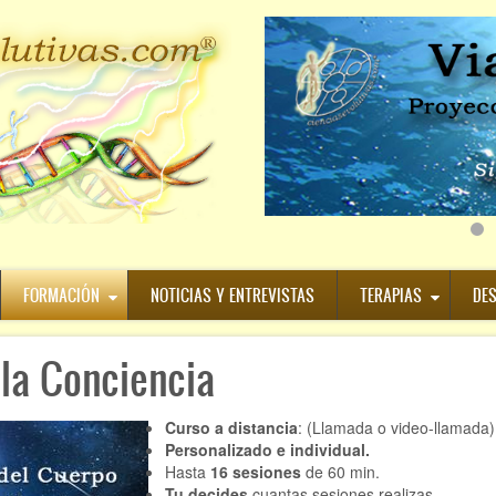
FORMACIÓN
NOTICIAS Y ENTREVISTAS
TERAPIAS
DE
la Conciencia
Curso a distancia
: (Llamada o video-llamada)
Personalizado e individual.
Hasta
16 sesiones
de 60 min.
Tu decides
cuantas sesiones realizas.