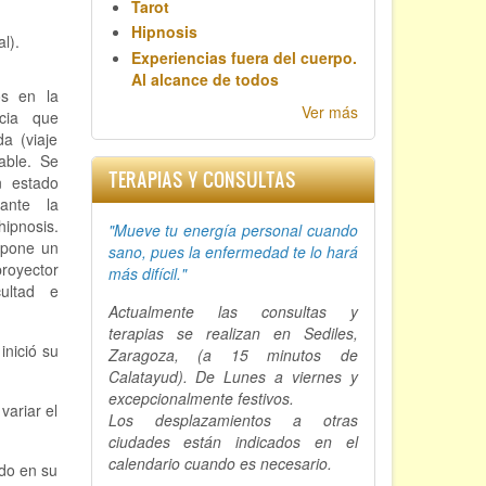
Tarot
Hipnosis
al).
Experiencias fuera del cuerpo.
Al alcance de todos
os en la
Ver más
cia que
da (viaje
able. Se
TERAPIAS Y CONSULTAS
n estado
ante la
hipnosis.
"Mueve tu energía personal cuando
upone un
sano, p
ues la enfermedad te lo hará
proyector
más difícil."
ultad e
Actualmente las consultas y
terapias se realizan en Sediles,
inició su
Zaragoza, (a 15 minutos de
Calatayud). De Lunes a viernes y
excepcionalmente festivos.
variar el
Los desplazamientos a otras
ciudades están indicados en el
calendario cuando es necesario.
odo en su