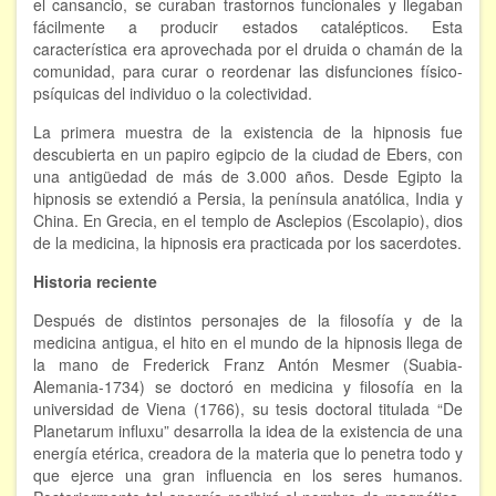
el cansancio, se curaban trastornos funcionales y llegaban
Hipnosis regresiva
fácilmente a producir estados catalépticos. Esta
característica era aprovechada por el druida o chamán de la
comunidad, para curar o reordenar las disfunciones físico-
Bioenergía. Sanación energética
psíquicas del individuo o la colectividad.
Relajación y autoprotección
La primera muestra de la existencia de la hipnosis fue
descubierta en un papiro egipcio de la ciudad de Ebers, con
DESCARGAS
una antigüedad de más de 3.000 años. Desde Egipto la
hipnosis se extendió a Persia, la península anatólica, India y
China. En Grecia, en el templo de Asclepios (Escolapio), dios
de la medicina, la hipnosis era practicada por los sacerdotes.
Historia reciente
Después de distintos personajes de la filosofía y de la
medicina antigua, el hito en el mundo de la hipnosis llega de
la mano de Frederick Franz Antón Mesmer (Suabia-
Alemania-1734) se doctoró en medicina y filosofía en la
universidad de Viena (1766), su tesis doctoral titulada “De
Planetarum influxu” desarrolla la idea de la existencia de una
energía etérica, creadora de la materia que lo penetra todo y
que ejerce una gran influencia en los seres humanos.