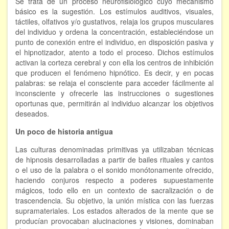
Se trata de un proceso neurofisiológico cuyo mecanismo
básico es la sugestión. Los estímulos auditivos, visuales,
FORMACIÓN
táctiles, olfativos y/o gustativos, relaja los grupos musculares
del individuo y ordena la concentración, estableciéndose un
punto de conexión entre el individuo, en disposición pasiva y
Viaje Astral, Evolución de la conciencia
el hipnotizador, atento a todo el proceso. Dichos estímulos
activan la corteza cerebral y con ella los centros de inhibición
Bioenergía Cuántica Evolutiva
que producen el fenómeno hipnótico. Es decir, y en pocas
Limpieza de las energías - - Próximamente TALLER
palabras: se relaja el consciente para acceder fácilmente al
PRÁCTICO
inconsciente y ofrecerle las instrucciones o sugestiones
oportunas que, permitirán al individuo alcanzar los objetivos
NOTICIAS Y ENTREVISTAS
deseados.
TERAPIAS
Un poco de historia antigua
Las culturas denominadas primitivas ya utilizaban técnicas
Aura y energías. Limpieza
de hipnosis desarrolladas a partir de bailes rituales y cantos
o el uso de la palabra o el sonido monótonamente ofrecido,
Sincroinducción. Entrenamiento mental
haciendo conjuros respecto a poderes supuestamente
mágicos, todo ello en un contexto de sacralización o de
Hipnosis clínica
trascendencia. Su objetivo, la unión mística con las fuerzas
supramateriales. Los estados alterados de la mente que se
Hipnosis proyectiva
producían provocaban alucinaciones y visiones, dominaban