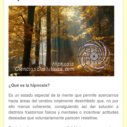
ÁREAS DE CONOCIMIENTO
Bioenergía
Chamanismo
Flores de Bach
Hipnosis
Los cristales de cuarzo
Radiestesia
¿Qué es la hipnosis?
Runas
Es un estado especial de la mente que permite acercarnos
Tarot
hacia áreas del cerebro totalmente desinhibido que, no por
ello menos coherente, consiguiendo así dar solución a
distintos trastornos físicos y mentales o incentivar actitudes
Viaje astral
deseadas que voluntariamente parecen resistirse.
EVENTOS