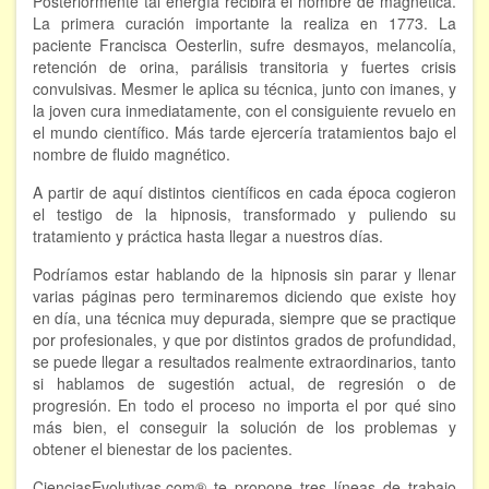
Posteriormente tal energía recibirá el nombre de magnética.
La primera curación importante la realiza en 1773. La
paciente Francisca Oesterlin, sufre desmayos, melancolía,
retención de orina, parálisis transitoria y fuertes crisis
convulsivas. Mesmer le aplica su técnica, junto con imanes, y
la joven cura inmediatamente, con el consiguiente revuelo en
el mundo científico. Más tarde ejercería tratamientos bajo el
nombre de fluido magnético.
A partir de aquí distintos científicos en cada época cogieron
el testigo de la hipnosis, transformado y puliendo su
tratamiento y práctica hasta llegar a nuestros días.
Podríamos estar hablando de la hipnosis sin parar y llenar
varias páginas pero terminaremos diciendo que existe hoy
en día, una técnica muy depurada, siempre que se practique
por profesionales, y que por distintos grados de profundidad,
se puede llegar a resultados realmente extraordinarios, tanto
si hablamos de sugestión actual, de regresión o de
progresión. En todo el proceso no importa el por qué sino
más bien, el conseguir la solución de los problemas y
obtener el bienestar de los pacientes.
CienciasEvolutivas.com® te propone tres líneas de trabajo