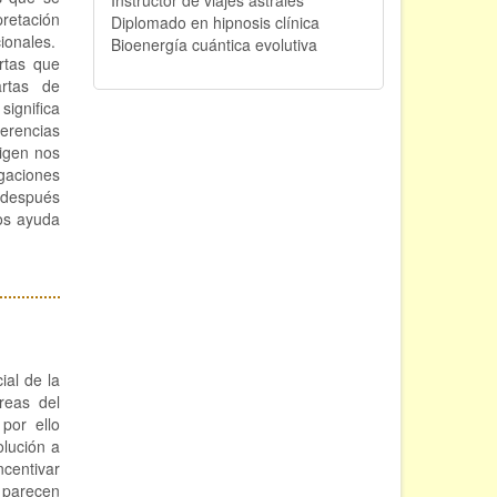
pretación
Diplomado en hipnosis clínica
ionales.
Bioenergía cuántica evolutiva
rtas que
rtas de
ignifica
ferencias
rigen nos
gaciones
y después
nos ayuda
ial de la
reas del
por ello
olución a
ncentivar
 parecen