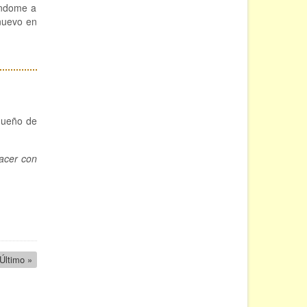
gándome a
 nuevo en
 dueño de
hacer con
Última
Último »
página