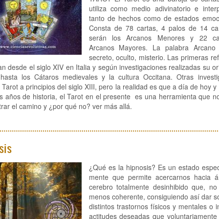
utiliza como medio adivinatorio e inter
tanto de hechos como de estados emoc
Consta de 78 cartas, 4 palos de 14 ca
serán los Arcanos Menores y 22 ca
Arcanos Mayores. La palabra Arcano s
secreto, oculto, misterio. Las primeras re
an desde el siglo XIV en Italia y según investigaciones realizadas su o
a hasta los Cátaros medievales y la cultura Occitana. Otras investi
l Tarot a principios del siglo XIII, pero la realidad es que a día de hoy 
s años de historia, el Tarot en el presente es una herramienta que 
rar el camino y ¿por qué no? ver más allá.
sis
¿Qué es la hipnosis? Es un estado espec
mente que permite acercarnos hacia á
cerebro totalmente desinhibido que, no 
menos coherente, consiguiendo así dar s
distintos trastornos físicos y mentales o i
actitudes deseadas que voluntariamente