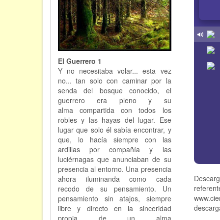
El Guerrero 1
Y no necesitaba volar... esta vez
no... tan solo con caminar por la
senda del bosque conocido, el
guerrero era pleno y su
alma compartida con todos los
robles y las hayas del lugar. Ese
lugar que solo él sabía encontrar, y
que, lo hacía siempre con las
ardillas por compañía y las
luciérnagas que anunciaban de su
presencia al entorno. Una presencia
Descarg
ahora iluminanda como cada
referen
recodo de su pensamiento. Un
www.cie
pensamiento sin atajos, siempre
descarga
libre y directo en la sinceridad
propia de un alma