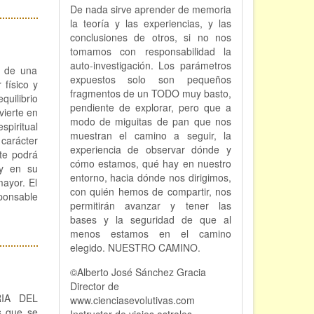
De nada sirve aprender de memoria
la teoría y las experiencias, y las
conclusiones de otros, si no nos
tomamos con responsabilidad la
auto-investigación. Los parámetros
o de una
expuestos solo son pequeños
 físico y
fragmentos de un TODO muy basto,
uilibrio
pendiente de explorar, pero que a
vierte en
modo de miguitas de pan que nos
iritual
muestran el camino a seguir, la
 carácter
experiencia de observar dónde y
nte podrá
cómo estamos, qué hay en nuestro
 y en su
entorno, hacia dónde nos dirigimos,
ayor. El
con quién hemos de compartir, nos
sponsable
permitirán avanzar y tener las
bases y la seguridad de que al
menos estamos en el camino
elegido. NUESTRO CAMINO.
©Alberto José Sánchez Gracia
Director de
IA DEL
www.cienciasevolutivas.com
s que se
Instructor de viajes astrales