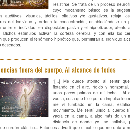
resistirse. Se trata de un proceso neurofi
cuyo mecanismo básico es la sugest
s auditivos, visuales, táctiles, olfativos y/o gustativos, relaja l
res del individuo y ordena la concentración, estableciéndose un 
 entre el individuo, en disposición pasiva y el hipnotizador, atento 
. Dichos estímulos activan la corteza cerebral y con ella los ce
ón que producen el fenómeno hipnótico que, permitirán al individuo alc
s deseados.
iencias fuera del cuerpo. Al alcance de todos
“[...] Me quedé atónito al sentir qu
flotando en el aire, rígido y horizontal,
unos pocos palmos de mi lecho... Al 
vuelta, cosa que hice por un impulso inco
me vi tumbado en la cama, estátic
movimiento. Me sentí unido al cuerpo fí
yacía en la cama, a algo más de un 
distancia de donde yo me hallaba, 
de cordón elástico... Entonces advertí que el cable que me unía a 