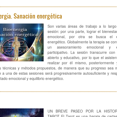
ergía. Sanación energética
Son varias áreas de trabajo a lo larg
sesión: por una parte, lograr el bienestar
emocional, por otra se busca el eq
energético. Globalmente la terapia se con
un asesoramiento emocional y esp
participativo. La sesión transcurre con
abierto y educativo, por lo que el asiste
realizar por él mismo, posteriormente
as técnicas y métodos propuestos, de manera que su progreso sea m
e a una de estas sesiones será progresivamente autosuficiente y re
tado emocional y equilibrio energético.
UN BREVE PASEO POR LA HISTOR
TAROT El Tarot es una baraja de carta