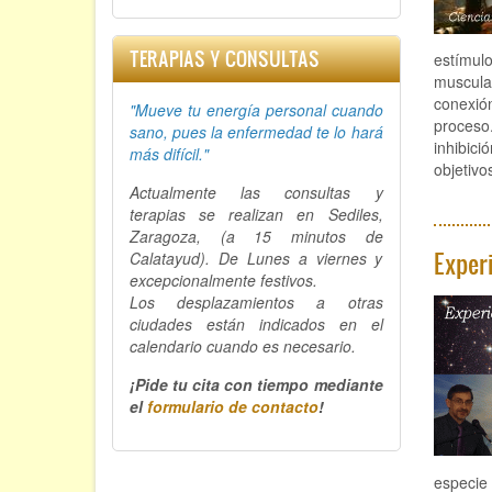
TERAPIAS Y CONSULTAS
estímulo
muscula
conexión
"Mueve tu energía personal cuando
proceso
sano, p
ues la enfermedad te lo hará
inhibici
más difícil."
objetivo
Actualmente las consultas y
terapias se realizan en Sediles,
Zaragoza, (a 15 minutos de
Exper
Calatayud). De Lunes a viernes y
excepcionalmente festivos.
Los desplazamientos a otras
ciudades están indicados en el
calendario cuando es necesario.
¡Pide tu cita con tiempo mediante
el
formulario de contacto
!
especie 