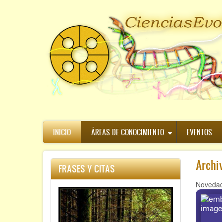
Pasar
al
contenido
principal
Navegación
INICIO
ÁREAS DE CONOCIMIENTO
EVENTOS
principal
Archi
FRASES Y CITAS
Novedad