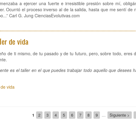
menzaba a ejercer una fuerte e irresistible presión sobre mí, obli
er. Ocurrió el proceso inverso al de la salida, hasta que me sentí de
o...” Carl G. Jung CienciasEvolutivas.com
ler de vida
ño de ti mismo, de tu pasado y de tu futuro, pero, sobre todo, eres
nte.
ente es el taller en el que puedes trabajar todo aquello que desees 
 de vida
ión
Página
1
Page
2
Page
3
Page
4
Page
5
Page
6
Page
7
Page
8
Page
9
…
Siguiente
Siguiente >
actual
página