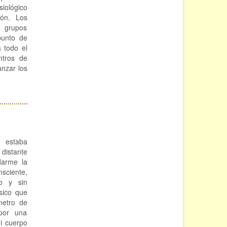
siológico
ión. Los
os grupos
punto de
a todo el
ntros de
anzar los
e estaba
 distante
darme la
nsciente,
o y sin
sico que
metro de
por una
mi cuerpo