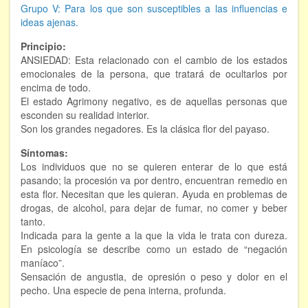
Grupo V: Para los que son susceptibles a las influencias e
Hipnosis regresiva
ideas ajenas.
Bioenergía. Sanación energética
Principio:
ANSIEDAD: Esta relacionado con el cambio de los estados
emocionales de la persona, que tratará de ocultarlos por
Relajación y autoprotección
encima de todo.
El estado Agrimony negativo, es de aquellas personas que
DESCARGAS
esconden su realidad interior.
Son los grandes negadores. Es la clásica flor del payaso.
Síntomas:
Los individuos que no se quieren enterar de lo que está
pasando; la procesión va por dentro, encuentran remedio en
esta flor. Necesitan que les quieran. Ayuda en problemas de
drogas, de alcohol, para dejar de fumar, no comer y beber
tanto.
Indicada para la gente a la que la vida le trata con dureza.
En psicología se describe como un estado de “negación
maníaco”.
Sensación de angustia, de opresión o peso y dolor en el
pecho. Una especie de pena interna, profunda.