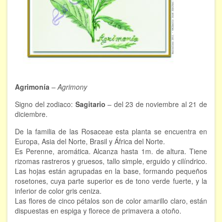
FORMACIÓN
Viaje Astral, Evolución de la conciencia
Bioenergía Cuántica Evolutiva
Limpieza de las energías - - Próximamente TALLER
Agrimonía
– Agrimony
PRÁCTICO
Signo del zodiaco:
Sagitario
– del 23 de noviembre al 21 de
NOTICIAS Y ENTREVISTAS
diciembre.
TERAPIAS
De la familia de las Rosaceae esta planta se encuentra en
Europa, Asia del Norte, Brasil y África del Norte.
Aura y energías. Limpieza
Es Perenne, aromática. Alcanza hasta 1m. de altura. Tiene
rizomas rastreros y gruesos, tallo simple, erguido y cilíndrico.
Las hojas están agrupadas en la base, formando pequeños
Sincroinducción. Entrenamiento mental
rosetones, cuya parte superior es de tono verde fuerte, y la
inferior de color gris ceniza.
Hipnosis clínica
Las flores de cinco pétalos son de color amarillo claro, están
dispuestas en espiga y florece de primavera a otoño.
Hipnosis proyectiva