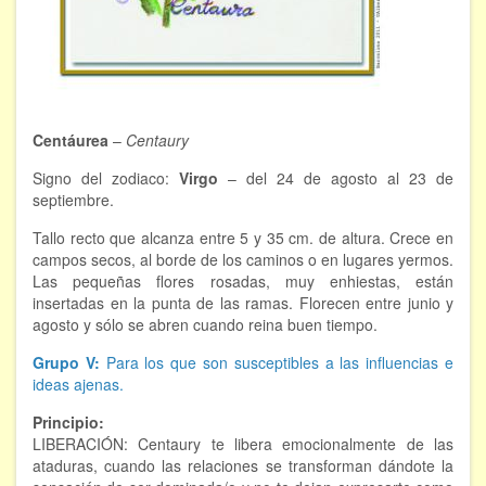
FORMACIÓN
Viaje Astral, Evolución de la conciencia
Bioenergía Cuántica Evolutiva
Centáurea
–
Centaury
Limpieza de las energías - - Próximamente TALLER
Signo del zodiaco:
Virgo
– del 24 de agosto al 23 de
PRÁCTICO
septiembre.
NOTICIAS Y ENTREVISTAS
Tallo recto que alcanza entre 5 y 35 cm. de altura. Crece en
campos secos, al borde de los caminos o en lugares yermos.
TERAPIAS
Las pequeñas flores rosadas, muy enhiestas, están
insertadas en la punta de las ramas. Florecen entre junio y
agosto y sólo se abren cuando reina buen tiempo.
Aura y energías. Limpieza
Grupo V:
Para los que son susceptibles a las influencias e
Sincroinducción. Entrenamiento mental
ideas ajenas.
Hipnosis clínica
Principio:
LIBERACIÓN: Centaury te libera emocionalmente de las
ataduras, cuando las relaciones se transforman dándote la
Hipnosis proyectiva