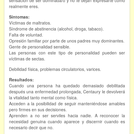
sensación de ser dominada/o y no te dejan expresarte como
realmente eres.
Hipnosis regresiva
Síntomas:
Bioenergía. Sanación energética
Víctimas de maltratos.
Síndrome de abstinencia (alcohol, droga, tabaco).
Relajación y autoprotección
Falta de voluntad.
Opresión familiar por parte de unos padres muy dominantes.
DESCARGAS
Gente de personalidad sensible.
Las personas con este tipo de personalidad pueden ser
víctimas de sectas.
Debilidad física, problemas circulatorios, varices.
Resultados:
Cuando una persona ha quedado demasiado debilitada
después una enfermedad prolongada, Centaury le devolverá
la vitalidad tanto mental como física.
Acceden a la posibilidad de seguir manteniéndose amables
pero firmes en sus decisiones.
Aprenden a no ser serviles hacia nadie. A reconocer la
necesidad genuina cuando aparece y discernir cuando es
necesario decir que no.