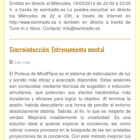
La
Emitido en directo el Miércoles, 19/03/2014 de 22:00 a 23:00
Muerte
h. a través de esmiradio.es Lo puedes escuchar en directo
los Miércoles de 22 a 23h. a través de Internet en
http://www.esmiradio.es o también en directo a través de
Tune-In o iVoox. Contacto: info@esmiradio.es
Sincroinducción. Entrenamiento mental
Lee más
sobre
Sincroinducción.
El Proteus de MindPlace es el sistema de estimulación de luz
Entrenamiento
mental
y sonido más eficaz y avanzado disponible. Estas sesiones
son conducidas mediante técnicas de sugestión e inducción
simultánea, que potencian sus efectos haciéndolos más
duraderos y eficaces para lograr tu objetivo. Al terminar la
sesión, habrás descubierto una forma de percibir el entorno
absolutamente distinta. Sabrás, al fin, lo que es relajarte de
verdad. Mejorará notablemente tu creatividad. Es una
solución ideal si quieres explorar la conciencia, así como
valorar nuevos procesos en la búsqueda de las tan ansiadas
proyecciones de la conciencia. Con este método mejoran tus