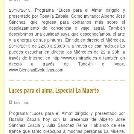
Luces
Hipnosis regresiva
23/10/2013. Programa "Luces para el Alma" dirigido y
para
el
presentado por Rosalía Zabala. Como invitado: Alberto José
Bioenergía. Sanación energética
alma.
Sánchez, que regresa para contarnos más sobre el
Viaje
desplazamiento de conciencia o viaje astral. También
astral.
Relajación y autoprotección
descubrimos una cualidad suya que desconocíamos, el arte
Arte
y la energía de sus pinturas. Emitido en directo el Miércoles,
y
DESCARGAS
23/10/2013 de 22:00 a 23:00 h. a través de esmiradio.es Lo
pintura
puedes escuchar en directo los Miércoles de 22 a 23h. a
través de Internet en http://www.esmiradio.es o también en
directo a través de Tune-In o iVoox.
www.CienciasEvolutivas.com
Luces para el alma. Especial La Muerte
Lee más
sobre
Luces
Programa "Luces para el Alma" dirigido y presentado por
para
el
Rosalía Zabala hoy con la presencia de Alberto José
alma.
Sánchez Gracia y Julia Sánchez Reina. Hablando de ese
Especial
trance que tanto preocupa a muchas personas La Muerte.