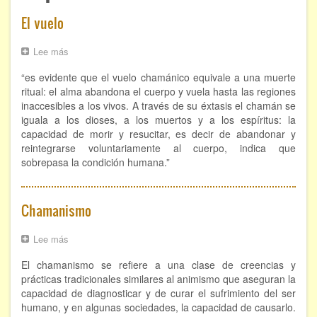
ÁREAS DE CONOCIMIENTO
El vuelo
Bioenergía
Lee más
sobre
El
Chamanismo
“es evidente que el vuelo chamánico equivale a una muerte
vuelo
ritual: el alma abandona el cuerpo y vuela hasta las regiones
Flores de Bach
inaccesibles a los vivos. A través de su éxtasis el chamán se
iguala a los dioses, a los muertos y a los espíritus: la
Hipnosis
capacidad de morir y resucitar, es decir de abandonar y
reintegrarse voluntariamente al cuerpo, indica que
Los cristales de cuarzo
sobrepasa la condición humana.”
Radiestesia
Chamanismo
Runas
Lee más
sobre
Tarot
Chamanismo
El chamanismo se refiere a una clase de creencias y
prácticas tradicionales similares al animismo que aseguran la
Viaje astral
capacidad de diagnosticar y de curar el sufrimiento del ser
humano, y en algunas sociedades, la capacidad de causarlo.
EVENTOS