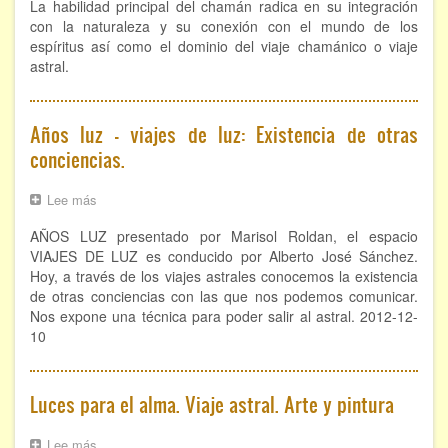
La habilidad principal del chamán radica en su integración
con la naturaleza y su conexión con el mundo de los
FORMACIÓN
espíritus así como el dominio del viaje chamánico o viaje
astral.
Viaje Astral, Evolución de la conciencia
Bioenergía Cuántica Evolutiva
Años luz - viajes de luz: Existencia de otras
conciencias.
Limpieza de las energías - - Próximamente TALLER
PRÁCTICO
Lee más
sobre
NOTICIAS Y ENTREVISTAS
Años
AÑOS LUZ presentado por Marisol Roldan, el espacio
luz
TERAPIAS
-
VIAJES DE LUZ es conducido por Alberto José Sánchez.
viajes
Hoy, a través de los viajes astrales conocemos la existencia
de
de otras conciencias con las que nos podemos comunicar.
Aura y energías. Limpieza
luz:
Nos expone una técnica para poder salir al astral. 2012-12-
Existencia
10
de
Sincroinducción. Entrenamiento mental
otras
conciencias.
Hipnosis clínica
Luces para el alma. Viaje astral. Arte y pintura
Hipnosis proyectiva
Lee más
sobre